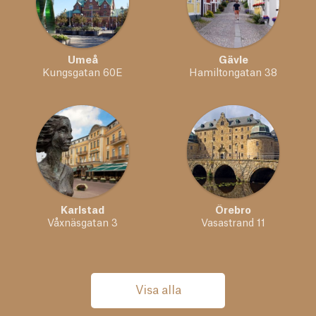
Umeå
Gävle
Kungsgatan 60E
Hamiltongatan 38
Karlstad
Örebro
Våxnäsgatan 3
Vasastrand 11
Visa alla