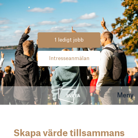
1 ledigt jobb
Intresseanmälan
Meny
Skapa värde tillsammans