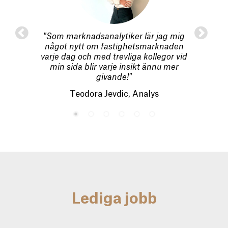
jag
"Som marknadsanalytiker lär jag mig
"Det 
pdrag
något nytt om fastighetsmarknaden
så 
ra mig
varje dag och med trevliga kollegor vid
nya 
en av
min sida blir varje insikt ännu mer
h att
givande!"
Ka
.
Teodora Jevdic, Analys
uk
Lediga jobb