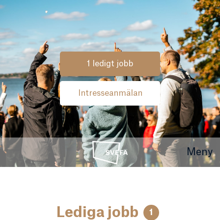
1 ledigt jobb
Intresseanmälan
Meny
Lediga jobb
1