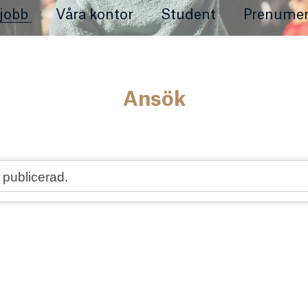
jobb
Våra kontor
Student
Prenumer
Ansök