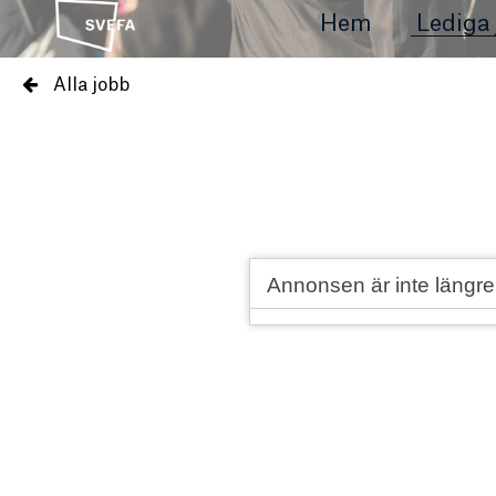
Hem
Lediga 
Alla jobb