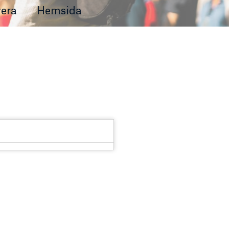
era
Hemsida