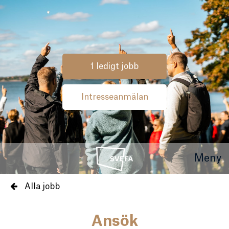
1 ledigt jobb
Intresseanmälan
Meny
Alla jobb
Ansök